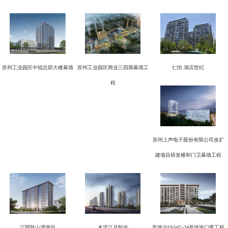
苏州工业园区中锐总部大楼幕墙
苏州工业园区商业三四期幕墙工
仁恒.湖滨世纪
程
苏州上声电子股份有限公司改扩
建项目研发楼和门卫幕墙工程
江阴敔山湾项目
木渎江月时光
苏地2019-WG-24号地块门窗工程