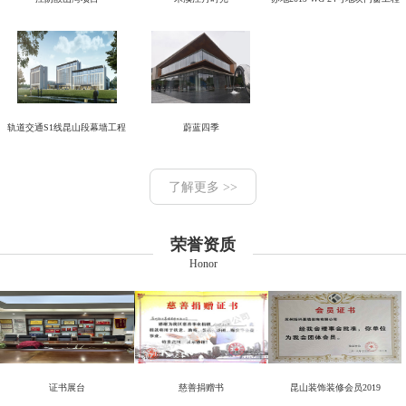
轨道交通S1线昆山段幕墙工程
蔚蓝四季
了解更多 >>
荣誉资质
Honor
证书展台
慈善捐赠书
昆山装饰装修会员2019